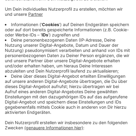
Ort seine Würde, schreiben die Fraktionen.
Veröffentlicht:
Freitag, 04.02.2022 12:06
Anzeige
Die Demos müssten zwar erlaubt sein und andere
Meinungen müssten auch akzeptiert werden, aber
nicht an der Gedenkstätte. Es sei aber ein Schlag ins
Gesicht, wenn Corona-Maßnahmen mit dem
Nationalsozialismus verglichen würden. Die Parteien
rufen daher dazu auf, die Demos an einem anderen Ort
stattfinden zu lassen.
CM
Anzeige