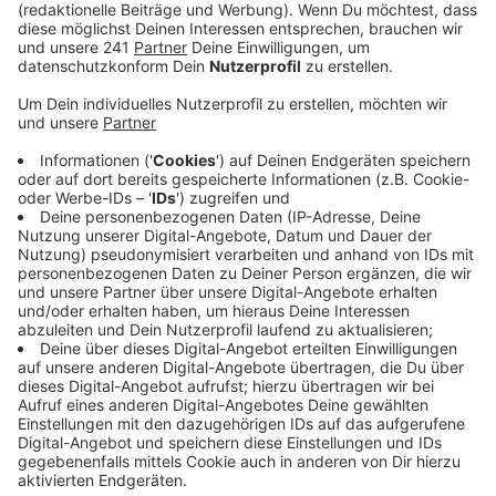
Veröffentlicht:
Donnerstag, 16.09.2021 17:39
Anzeige
Fest steht, dass es ein Mann war, der nicht auf
natürlichem Wege ums Leben gekommen ist. Nach der
Sendung gestern gingen 65 Hinweise bei der Bonner
Mordkommission ein, zehn davon gehen die Beamten
nun weiter nach. Außerdem wurden Kleidungsstücke
aufgefunden, darunter eine Jogginghose von BOSS
und ein Adidas-Turnschuh "Wimbledon". Das Opfer oder
Täter hatte eine große Ortskenntnis, weil der Fundort
äußerst schwer zugänglich sei, teilte die Polizei mit.
Wer noch Hinweise zu dem 27 Jahre alten Fall geben
kann, meldet sich bitte bei der Bonner Polizei.
DoS