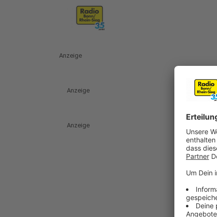
Anzeige
Anzeige
Anzeige