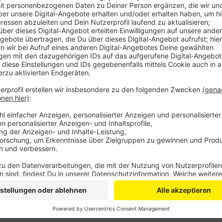
Denn ansonsten blieben die Aufräumarbeiten immer a
Bauhofes hängen, die nicht nur alle Mülleimer leeren
und Wege saubermachen müssen. Teilweise muss de
werden, teilte die Stadt mit, darunter auch viele Ma
Restmüll gehören. Insbesondere in den Siegauen seien
unter Landschaftsschutz stehen. Im vergangenen Ja
Tonnen Müll entsorgen, das kostete 440.000 Euro. D
für die Bequemlichkeit und Sorglosigkeit einiger wen
der Stadt Sankt Augustin die Müllberge.
DG
Anzeige