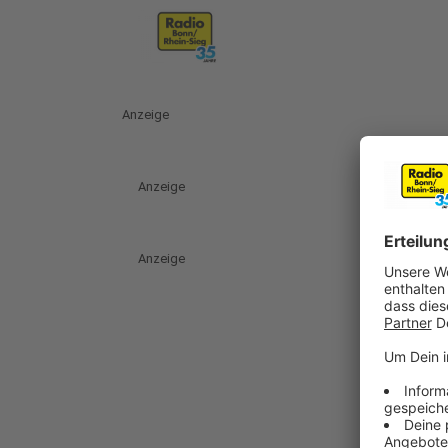
Anzeige
Anzeige
Anzeige