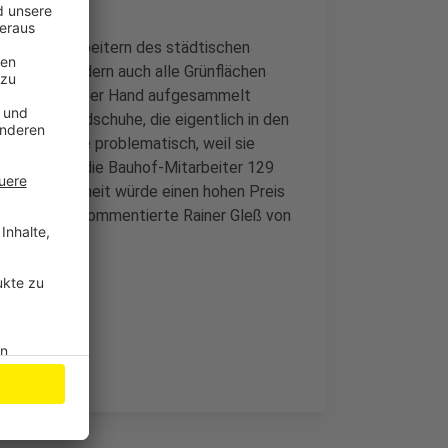
n den Mitarbeitern des städtischen
 müssen, sondern auch alle Grünflächen
r Müll dann per Hand aufgesammelt
sken und Handschuhe, die eigentlich in den
 die Abfälle problematisch, weil sie
hr mussten die Bauhof-Mitarbeiter 129
ie Allgemeinheit würde einen hohen Preis
iger zahlen, kommentierte Rainer Gleß von