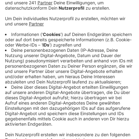
das gesamte Bargeld.
Veröffentlicht:
Montag, 14.10.2024 15:41
Anzeige
Maskiert war er wohl mit einer roten Stofftasche, in
die er kleine Gucklöcher geschnitten hatte. Die
Mitarbeiterin weigerte sich, das Geld rauszurücken, der
Verdächtige floh daraufhin ohne Beute. Jetzt sucht
die Kreis-Polizei nach ihm. Eine Beschreibung des
mutmaßlichen Täters gibt es auf rbrs.de, wer Hinweise
geben kann meldet sich bei der Polizei
Beschreibung
: Circa 30 bis 35 Jahre alt, etwa 168 bis
170 cm groß und hat eine kräftige Statur. Bekleidet
war der Mann mit einer hellgrauen kurzen Sporthose,
einem weißen T-Shirt und hellen Adiletten.