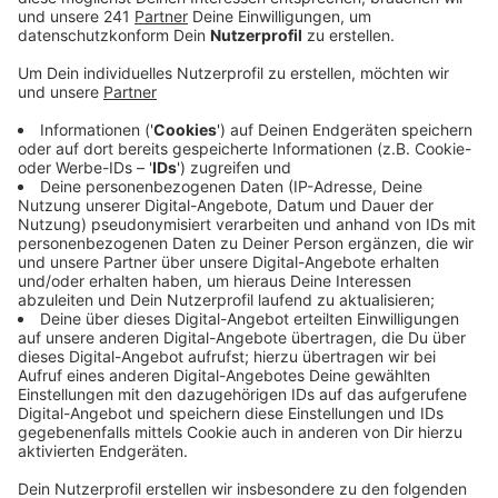
Fremdeinwirkung oder ein Verbrechen gibt es
bislang nicht.
Veröffentlicht:
Montag, 02.10.2023 16:16
Anzeige
Ursprüngliche Meldung vom 25. August:
In Sankt Augustin wird aktuell ein Mann vermisst. Die
Polizei sucht jetzt mit Fotos nach dem 27-Jährigen. Er
hat wohl letzte Woche Mittwoch seine Wohnung
verlassen und ist seitdem nicht mehr aufgetaucht.
Auch über sein Handy ist der zweifache Familienvater
seitdem nicht mehr erreichbar. Der Vermisste ist
wahrscheinlich zu Fuß oder mit öffentlichen
Verkehrsmitteln unterwegs. Laut der Polizei kann eine
Eigengefährdung des Mannes nicht ausgeschlossen