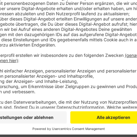
Anzeige
Der Kölner Zoll hatte den Betrieb kontrolliert und d
beiden Männer mussten wohl von Montag bis Samsta
geschlafen haben sie dann in einem unbeheizten See
schon seit Anfang Januar unter diesen Bedingungen 
jetzt Ermittlungen. Was mit den Männern aus Moldawi
zuständige Ausländerbehörde.
Anzeige