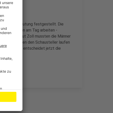
abei die Ausbeutung festgestellt. Die
g 12 Stunden am Tag arbeiten -
container. Laut Zoll mussten die Männer
arbeiten. Gegen den Schausteller laufen
en passiert, entscheidet jetzt die