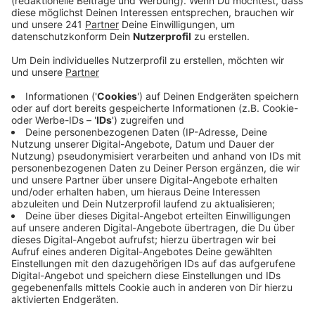
Veröffentlicht:
Mittwoch, 29.09.2021 08:50
Anzeige
Zuerst ging es den Einsatzkräften darum, zu
verhindern, dass das Feuer auf andere Häuser
überspringt, das haben sie geschafft. Aktuell sei man
dabei das Stroh abzulöschen. Dafür werden die
brennenden Ballen mit Radladern aus der teils
eingestürzten Scheune geholt und auf einer Wiese
abgelegt, wo sie dann gelöscht werden. Eine weitere
Herausforderung ist laut Feuerwehr außerdem die
Löschwasserversorgung. Um genug Wasser zum
Einsatzort zu bekommen, wurde unter anderem eine
Schlauchleitung aus Ippendorf gelegt, außerdem sind
Tankfahrzeuge im Einsatz, die Wasser im