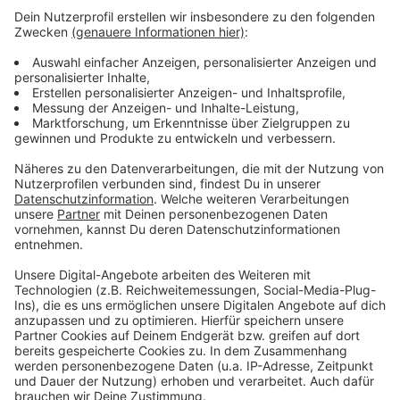
haben, ob sie insolvent sind oder ob sie vielleicht
vom Markt weggegangen, sich umorientiert
haben. Da ist eigentlich die Zahl der Anträge
hinter den Erwartungen zurück."
Der Kreis weist darauf hin, dass Unternehmen weiter
Wiederaufbauhilfen beantragen können, genau wie
Privatpersonen.
Anzeige
Anzeige