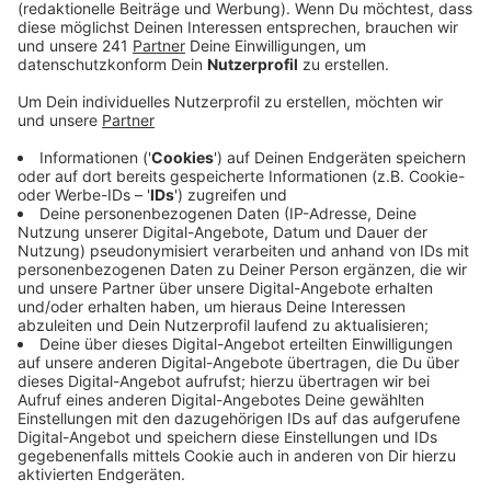
deren Fortschritte zu machen.
Veröffentlicht:
Mittwoch, 29.06.2022 14:50
Anzeige
Während die Unternehmen in Rheinbach schon sehr
weit seien, gebe es in Swittal noch viel zu tun, sagte
er.
Überrascht hat Schuster, dass bisher nur wenige
Unternehmen aus dem Kreis bei der IHK Bonn/Rhein-
Sieg finanzielle Unterstützung beantragt haben:
"Wir wissen auch nach Rücksprache mit der IHK
Bonn/Rhein-Sieg und der Handwerkskammer
nicht genau, was die Flut für Auswirkungen hat
auf die Selbstständigkeit, ob viele aufgegeben