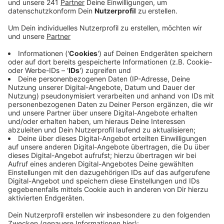
Gegenverkehr und krachte dort frontal gegen ein
anderes Auto.
Veröffentlicht:
Donnerstag, 02.01.2025 05:46
Anzeige
Auch drei Kinder wurden verletzt
Anzeige
Die beiden Fahrer der Autos sowie eine Beifahrerin
wurden schwer verletzt. Außerdem saßen in dem
entgegenkommenden Auto mehrere Kinder, drei von
ihnen verletzten sich leicht. Die drei Erwachsenen und
die drei Kinder wurden in Krankenhäuser gebracht. Bis
in die Nacht war ein spezielles Unfall-Aufnahmeteam
der Polizei vor Ort, das die Spuren sicherte.