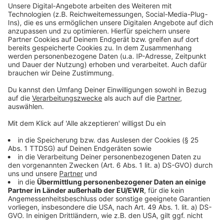
wird. Sie seien dann genau, wenn die Viruslast bei der
Testperson besonders hoch ist, darum sind sie wichtig,
sagt Virologe Jonas Schmidt-Chanasit. Vor allem sei
es wichtig, dass sie schnell sind und Patienten
identifiziert werden, die andere anstecken können. Wer
ein positives Ergebnis hat, sollte trotzdem noch einen
PCR-Test
beim Arzt machen lassen und, auch das ist
wichtig:
Selbst- oder Schelltests
ersetzen nicht die
AHA+L Regeln.
Die Experten versprechen sich also gerade von den
Selbsttests
eine Menge, denn wenn man die
hochinfektiösen Menschen herausfiltern kann, kann
man weitere Lockerungen möglich machen, sagt
Familienministerin Franziska Giffey. Die
Schnell- und
Selbsttests
bringen vor allem etwas, wenn man
Gruppen regelmäßig testen muss. Also auch in Alten-
und Pflegeheimen, in Firmen und vielleicht werden
solche Tests auch später mal bei Restaurant- oder