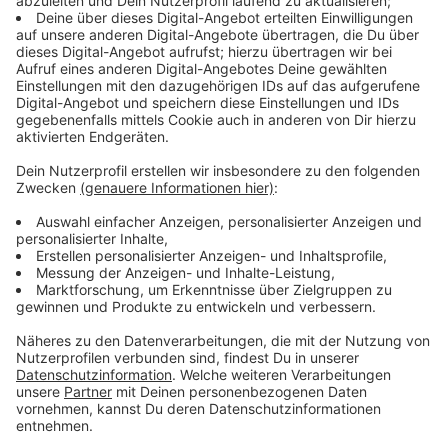
ein Antigen- oder Antikörper-Schnelltest ist.
Bei den
Selbsttests
wird es verschiedene Varianten
geben. Man kann mit einem Wattestäbchen den
Rachenraum abstreichen. Oder es gibt den Spuck-
bzw. Gurgeltest. Das Sekret kommt dann auf einen
Teststreifen, der nach 15-30 Minuten das Ergebnis
anzeigt.
Anzeige
Wie genau sind denn die Schnell- bzw.
Selbsttests?
Anzeige
Ein Problem:
Schnell- und Selbsttests
sind nicht so
genau wie ein
PCR-Test
, der im Labor ausgewertet