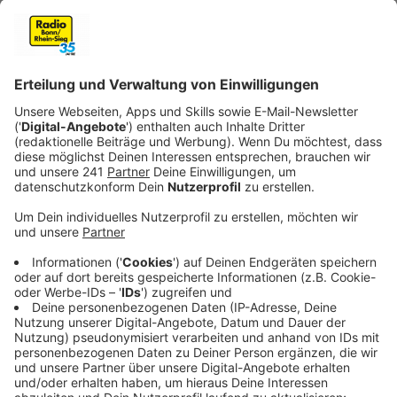
Unterschied: Selbsttest und Schnelltest
Anzeige
Den
Selbsttest
kann man, wie der Name sagt, selbst
vornehmen. Allerdings ist der Selbsttest noch gar
nicht zugelassen und damit auch noch nicht erhältlich.
Das soll irgendwann im März passieren. Der
Selbstkostenanteil soll 1 Euro betragen.
Der
Schnelltest
wird von geschultem Personal
vorgenommen. Ab 1.März soll man sich zum Beispiel
beim Arzt, in der Apotheke oder in den Testzentren
kostenlos testen lassen können. Es gibt allerdings
Befürchtungen, dass es zum Start zu Problemen bei
den Durchführungen kommt. Die Kosten liegen
meistens zwischen 29 und 49 Euro - je nachdem ob es