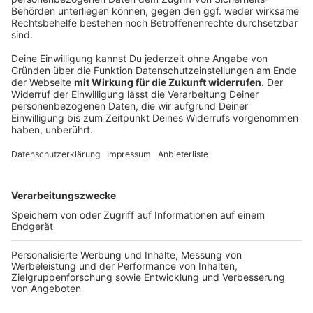
Anzeige
Über ihre Zeit hat Katharina ein Buch verfasst. Es heißt
"Loslassen - Wie ich die Welt entdeckte und
verzichten lernte" (ISBN: 9783492975889).
Mittlerweile hat sie wieder einen Rückzugsort
gefunden, denn sie hat sich wieder eine Wohnung
gemietet. Warum? Das ist simpel: Katharina ist Mutter
einer zweijährigen Tochter. Dennoch hält es sie nicht
davon ab, mit ihrer Kleinen um die Welt zu reisen - ohne
viel Gepäck. Über ihr Leben und ihre vielen Reisen und
Erfahrungen berichtet sie in den sozialen Medien, zum
Beispiel bei Instagram (
hier
geht's zu ihrem Profil) oder
auf Facebook (
hier
geht's zu ihrer Seite).
Anzeige