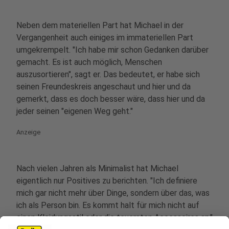
Neben dem materiellen Part hat Michael in der
Vergangenheit auch einiges im immateriellen Part
umgekrempelt. "Ich habe mir schon Gedanken darüber
gemacht. Es ist auch möglich, Menschen
auszusortieren", sagt er. Das bedeutet, er habe sich
seinen Freundeskreis angeschaut und hier und da
gemerkt, dass es doch besser wäre, dass hier und da
jeder seinen "eigenen Weg geht."
Anzeige
Nach vielen Jahren als Minimalist hat Michael
eigentlich nur Positives zu berichten. "Ich definiere
mich gar nicht mehr über Dinge, sondern über das, was
ich als Person bin. Es kommt halt für mich nicht auf
einen Kleidungsstil oder die teuersten Accessoires an."