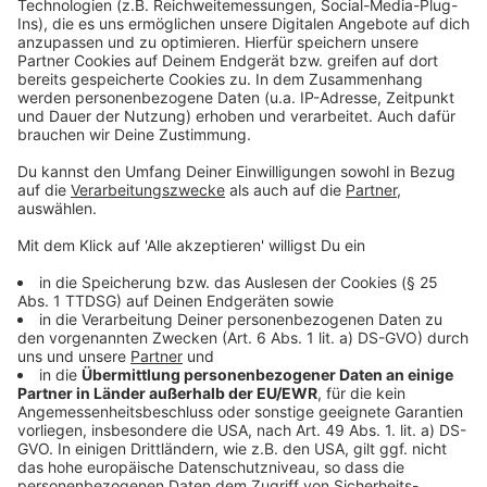
Sie lebte zur Zwischenmiete, auf Sofas von Freunden,
in Hotels und in Zelten. Ihr Job war dabei ein
entscheidender Vorteil. Als Journalistin konnte sie von
überall aus arbeiten. Durch ihre ständigen Ortswechsel
kam bei ihr "nie so etwas wie Routine auf", wie sie
selbst sagt. Aber einen Rückzogsort habe sie sich in
den vergangenen Jahren gewünscht - den hat sie
jetzt.
Anzeige
©
Finke
Über viele Jahre hinweg lebte Katharina nur aus zwei
Koffern. Die Journalistin reiste von Ort zu Ort durch die
Welt.