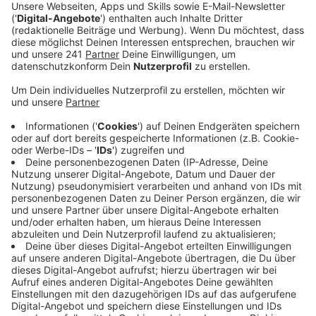
Anzeige
Demnach war die Frau auf einem Feldweg in Bornheim-
Walberberg unterwegs, als sie von einem Radfahrer
auf ein Feld gezogen wurde. Nachdem der Unbekannte
die Frau attackiert hatte, kam es, so die Polizei, zum
Sexualdelikt. Schon am Samstag suchte die Polizei
mit einer Hundestaffel und einem Hubschrauber nach
dem unbekannten Mann – allerdings ohne Erfolg.
Anzeige
Polizei sucht Zeugen
Anzeige