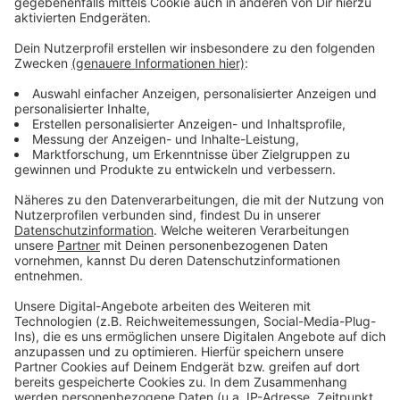
- ca. 28 bis 35 Jahre alt
- ca. 160 bis 165 cm groß mit schlanker Statur
- schwarze, kurze Haare
- eingefallene Wangen und leichter Bartschatten
über der Oberlippe
- bekleidet mit: einem schwarzen T-Shirt und einer
hellen Hose
- sprach gebrochen deutsch
Die Bonner Kriminalpolizei hat die Ermittlungen
aufgenommen. Sie bittet um Hinweise.
Anzeige