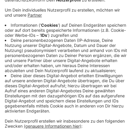
dann im Intimbereich angefasst haben. Das
passierte gegen 22 Uhr 40, wer das beobachtet
hat, meldet sich bitte bei der Bonner Polizei.
Veröffentlicht:
Donnerstag, 13.07.2023 11:43
Anzeige
In einem weiteren Fall am Samstag gegen 20 Uhr soll
ein 42-Jähriger an der Main Stage gleich mehrere
Frauen begrapscht haben. Zeugen hielten ihn fest, bis
die Polizei ankam, aber da waren seine mutmaßlichen
Opfer schon weg. Die Polizei sucht nun nach ihnen und
bittet um einen Anruf unter Bonn 15-0.
Anzeige