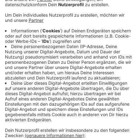
einer Zeitung veröffentlicht.
Veröffentlicht:
Donnerstag, 19.12.2024 15:38
Anzeige
Daraufhin meldete sich eine Frau bei dem Siegburger -
sie gaukelte ihm die große Liebe vor. Allerdings könne
sie nicht nach Siegburg kommen, ihr Auto sei kaputt
und sie brauche 14.000 Euro für die Reparatur. Der
Senior vereinbarte ein Treffen - eine angebliche
Freundin der Frau holte das Geld ab - daraufhin wurde
der Kontakt schlagartig abgebrochen. Der Mann
meldete sich bei der Polizei. Die Polizei rät in dem
Zusammenhang noch einmal davor, seine persönlichen
Daten zu veröffentlichen - ganz egal ob im Internet,
am Telefon oder in der Zeitung!