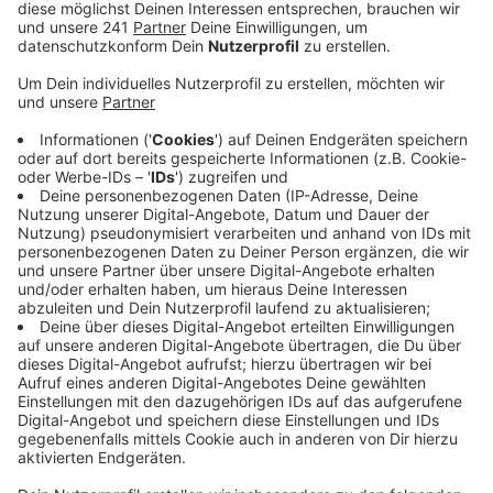
den Kiosk in der Hohenzollernstraße. Einer der
beiden bedrohte den 64-Jährigen Kiosk-
Mitarbeiter mit einer Waffe.
Veröffentlicht:
Montag, 22.08.2022 18:13
Anzeige
Als dieser die Täter davon abhalten wollte, Bargeld in
Höhe von mehreren hundert Euro aus der Kasse zu
nehmen, lösten sich die drei Schüsse. Verletzt wurde
dadurch niemand, die Räuber flüchteten mit der Beute.
Die Kreispolizei bittet unter 02241 / 5413121 um
Hinweise zu den mutmaßlichen Täter.
Der erste Täter wird wie folgt beschrieben: ca. 25 - 28
Jahre alt, etwa 165 - 170 cm groß, kräftige Statur,
bekleidet mit schwarzer Sturmhaube und schwarzer
Jacke. Der zweite Täter soll ebenfalls ca. 25 - 28