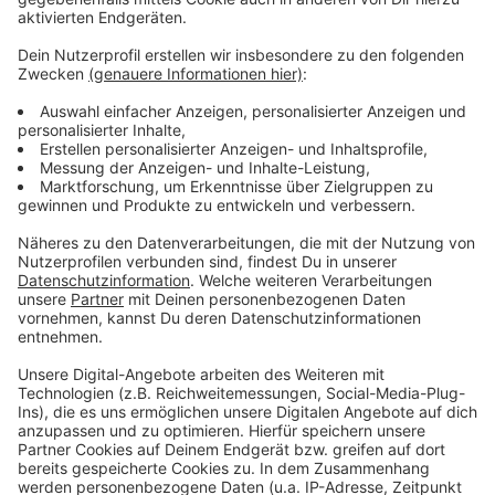
Anzeige
Der November hats in sich. Es ist kalt, dunkel und alles,
was wir übers Jahr aufgeschoben haben, wartet auf
uns. Wie sollen wir mit diesen Dingen nur umgehen? Am
besten mit Fachwissen und Humor. Dr. Leon
Windscheid ist Psychologe, Podcaster und
Entertainer. Im Fernsehen erklärt er uns in Formaten
wie Terra X die Welt, mit seinem
neuen
Bühnenprogramm "Alles perfekt"
nimmt er uns die
Sorge, immer perfekt sein zu müssen. Im Januar hat er
uns schon Starthilfe fürs Jahr im Radio gegeben. Nun,
im November, gibt er uns Tipps, wie wir mit den ganz
normalen Dingen des Alltags fertig werden.
Anzeige