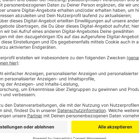
Anzeige
Manche Anlieger nutzen die Gewässer nämlich, um G
aufzufüllen. Das ist aber verboten. Denn weil es so 
wenig Wasser in den Flüssen und Bächen. Wenn es no
andere Lebewesen im Wasser stark gefährdet, heißt
kleiner, Fische können sogar ersticken.
Anzeige
Ausgenommen von dem Verbot sind Landwirte, die ihr 
gebeten, andere Beschaffungsmöglichkeiten für das 
alle oberirdischen Gewässer im Rhein-Sieg-Kreis. De
Allgemeinverfügung erlassen.
Anzeige