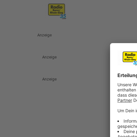
Anzeige
Anzeige
Anzeige