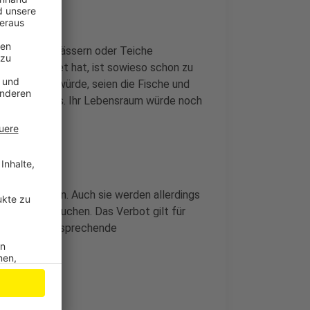
ärten zu bewässern oder Teiche
wenig geregnet hat, ist sowieso schon zu
ch weniger würde, seien die Fische und
 es vom Kreis. Ihr Lebensraum würde noch
Vieh tränken. Auch sie werden allerdings
Wasser zu suchen. Das Verbot gilt für
r hat eine entsprechende