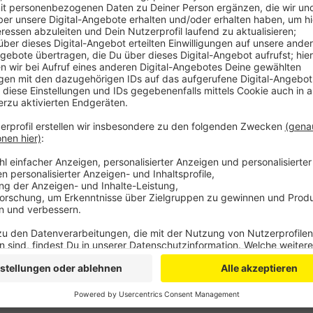
Dabei geht es um eine Brücke in Bonn-Vilich, die eigen
soll die Deutsche Bahn jedoch auf Nachfrage bekann
2026 fertiggestellt werden soll - drei Jahre später a
vor, die Politik zu täuschen. Kurz vorher hatte die B
"alles im Zeitplan liege". Die Bahn begründet die län
Fokus auf dem Umbau der A59 liege.
Anzeige