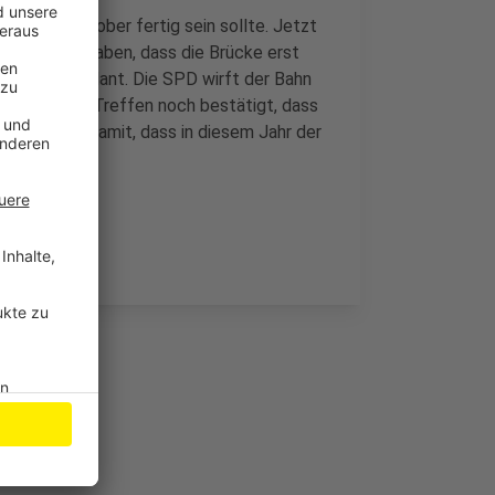
tlich im Oktober fertig sein sollte. Jetzt
t gegeben haben, dass die Brücke erst
ls bisher geplant. Die SPD wirft der Bahn
ahn bei einem Treffen noch bestätigt, dass
gere Bauzeit damit, dass in diesem Jahr der