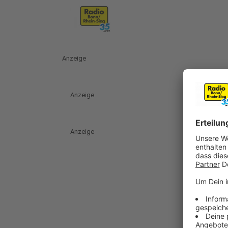
Anzeige
Anzeige
Anzeige