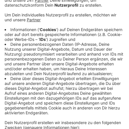
Anzeige
Da haben vier Suchhunde des Zolls den richtigen
Riecher gehabt: Am Flughafen Köln/Bonn haben Scully,
Finch, Paula und Abby die Ermittler zu zwei großen
Drogenlieferungen geführt - einmal Ende Januar,
einmal Anfang März. Der Zoll hat die Funde aber erst
jetzt bekannt gegeben - aus ermittlungstaktischen
Gründen, sagt er. In beiden Lieferungen befanden sich
- statt des behaupteten Computerzubehörs -
hunderte Vakuumbeutel und Kunststoffdosen mit
Marihuana, insgesamt 218 Kilo. Das entspricht laut
Hauptzollamt Köln einem Straßenverkaufswert von
fast 5,5 Millionen Euro. Die Drogenpakete waren auf
dem Weg aus Kalifornien in den USA in die Niederlande.
Jetzt ermittelt das Hauptzollamt Essen weiter.