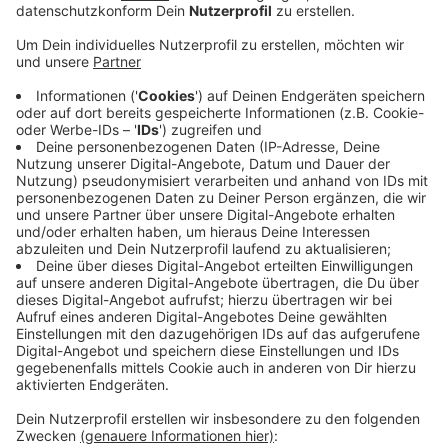
Anzeige
Die Flammen schlugen bei Eintreffen der Feuerwehr
bereits aus dem Fenster des brennenden
Kinderzimmers. Den Feuerwehrleuten gelang es aber
sowohl das Dach als auch die Nachbarhäuser zu
schützen. Inzwischen ist der Einsatz beendet.
Es gab keine Verletzten, die Bewohner waren bei
Eintreffen der Feuerwehr bereits aus dem Haus.
Insgesamt waren 70 Einsatzkräfte der Feuwerwehr
und Rettungsdienst, Ordnungsamt sowie Polizei vor
Ort.
TH
Anzeige