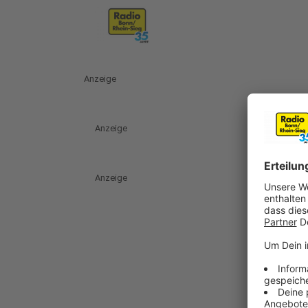
Anzeige
Anzeige
Anzeige