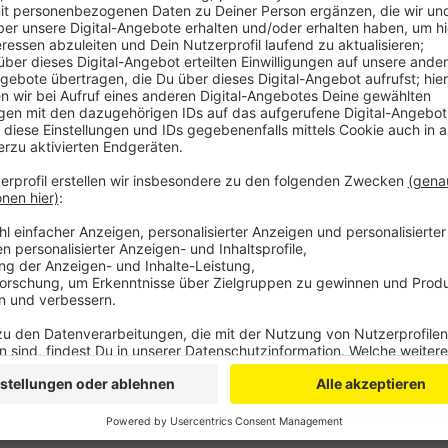
Anzeige
Allerdings wurden auch rund 280 kranke Bäume gefäll
und auf Spielplätzen, dort wurden mehr Bäume gefäll
nur noch drei Prozent der rund 30.000 Flächen für S
bilanzierte die Stadt. Gepflanzt wurden zum Beispie
Ungarische Eichen, diese kommen mit dem Klimawandel
Anzeige