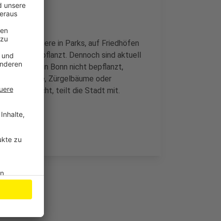
t. Insbesondere in Parks, auf Friedhöfen
t als neu gepflanzt. Dennoch sind aktuell
traßenbäume in Bonn nicht bepflanzt,
l Spitz-Ahorne, Zürgelbäume oder
 gut zurecht, teilt die Stadt mit.