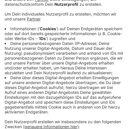
Das teilte die Verwaltung am Freitagabend
mit. Konkret es geht es um die beiden Turnhallen am
Robert-Wetzlar/Ludwig-Erhard-Berufskolleg in der
Kölnstraße. Sie können ab sofort nicht mehr für den
Schul- und Vereinssport genutzt werden. In den
beiden Turnhallen sollen Geflüchtete dann
unterkommen, wenn die Aufahmekapazitäten von
Unterkünften und Hotels erschöpft sind.
Sozialdezernentin Carolin Krause bat die betroffenen
Schulen und Vereine um Verständnis. Es sei noch
unklar, wieviele Flüchtlinge nach Bonn kommen würden.
Deswegen würden die Turnhallen jetzt vorsorglich
hergerichtet.
GH