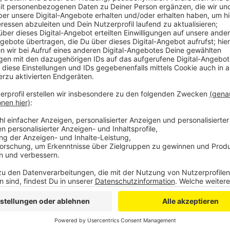
Anzeige
Wer hier mitarbeiten will, muss volljährig sein, ein
Silber und einen Erste-Hilfe-Nachweis haben. Um den 
Wochenend-Kompaktkurse für Rettungsschwimmer an
einen Mitte Januar. Wer dann im kommenden Jahr i
stehen möchte, muss natürlich die Aufsicht überneh
Desinfektionsarbeiten, heißt es. Der Einsatz erfolgt
Wochenenden, sagt die Stadt Bonn.
Bewerbungen an rettungsschwimmen@bonn.de
Fragen an die Badleitungen der Bonner Bäder unter 
Anzeige