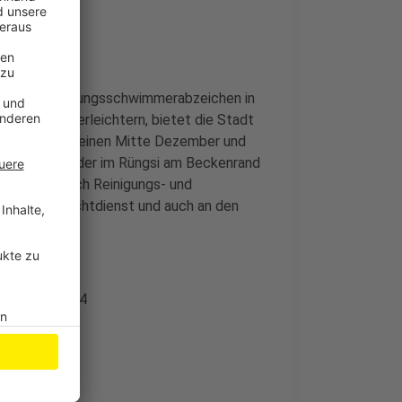
 Deutsches Rettungsschwimmerabzeichen in
Einstieg zu erleichtern, bietet die Stadt
 - erstmal einen Mitte Dezember und
m Römerbad oder im Rüngsi am Beckenrand
men, aber auch Reinigungs- und
 dann im Schichtdienst und auch an den
0228 - 77 3234