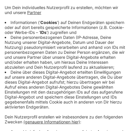
Anzeige
Vom Umweltamt hieß es, dass in Bonn theoretisch die
Hälfte des Bedarfs mit Solarstrom gedeckt werden
könnte, tatsächlich sei es aktuell aber nur ein Prozent.
Das vorhandene Potential müsse in Zukunft genutzt
werden. Es gab bei dem Workshop aber auch Kritik in
Richtung Berlin. Die aktuellen Gesetze seien nicht
zielführend. Sie müssten viel mehr auf die Kommunen
zugeschnitten ausgerichtet werden.
DG
Anzeige