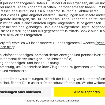
Veröffentlicht:
Dienstag, 12.02.2019 17:01
Anzeige
Seit Anfang August sind auch drei dieser Anlagen in B
Remigiusstraße und der Sternstraße aktiv. Im Vergle
Bonn sehr gut ab. Die Bonner Innenstadt sei sehr att
gesamte Region. Im Durchschnitt bewegen sich an 
Passanten auf den drei Straßen. Die Auswertungen g
soll besprochen werden, wie die Einkaufsmeilen in Bo
werden können.
DG
Anzeige