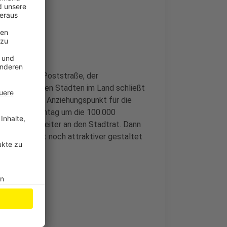
onn - in der Poststraße, der
ich zu ähnlichen Städten im Land schließt
raktiv und ein Anziehungspunkt für die
einem Wochentag um die 100.000
ehen jetzt weiter an den Stadtrat. Dann
nn in Zukunft noch attraktiver gestaltet