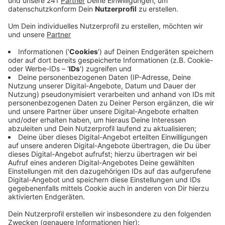
entstehen können. Alternativ müssten die in einem
anderen Hallenbad entstehen.
Veröffentlicht:
Freitag, 19.06.2020 09:15
Anzeige
Die Verwaltung hatte alternativ einen Neubau des
Römerbads vorgeschlagen, das denkmalgeschützte
Frankenbad wäre dann anders genutzt worden. Diese
Version wird nach der Entscheidung nicht geprüft, die
Entscheidung fiel mit einer Stimme Mehrheit für das
Frankenbad aus. Ansonsten folgte der Rat dem
Bäderkonzept der Stadtverwaltung. Das sieht vor,
dass in jedem der vier Bonner Stadtbezirke ein
Hallenbad und ein Freibad erhalten bleibt.
DoS