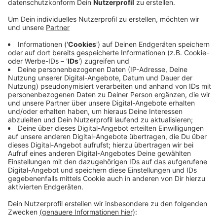
Veröffentlicht:
Sonntag, 16.11.2025 11:35
Anzeige
Auf dem Bonner Nordfriedhof gibt es eine Gedenkfeier
auf dem Ehrenteil des Friedhofs. Gemeinsam mit dem
Volksbund Deutsche Kriegsgräberfürsorge und der
Bundeswehr organisiert die Stadt die öffentliche
Gedenkfeier. Auch in Königswinter, Rheinbach,
Bornheim und anderen Städten finden solche
Gedenkveranstaltungen statt. Das
Siebengebirgsmseum organisiert heute ab 15 Uhr
Führungen zu jüdischen Erinnerungsorten in der
Königswinterer Altstadt.
Anzeige