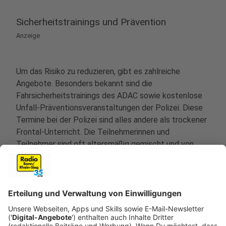
Sicherheitstrainings und Prävention
Anzeige
Um das Risiko zu reduzieren, gibt es zahlreiche
Angebote. Besonders bekannt sind die
Fahrsicherheitstrainings des ADAC sowie kostenlose
Unfall-Präventionsveranstaltungen der Polizei. Diese
Termine bei der Polizei sind alles andere als trockener
Frontal-Unterricht. Die Teilnehmerinnen und
Teilnehmer sind oft altersmäßig gemischt und von
Sportmodellen bis zur Chopper ist alles dabei. Neben
praktischen Übungen gehören auch gemeinsame
Touren zu den Veranstaltungen. Dabei geht es nicht
nur durch schöne Landschaften, sondern auch gezielt
zu Unfallschwerpunkten, um Gefahren besser zu
erkennen und zu verstehen, Beispiele aus NRW: