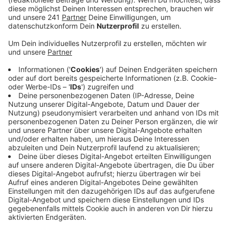
-
PoliTour
, angeboten von unterschiedlichen
Polizeidienststellen
-
Verkehrssicherheitstage
-
#sicherimStraßenverkehr
Auch während Motorradmessen oder vor und nach
dem gemeinnützigen Motorradkorse von
Biker4Kids
gibt es Informationen zur Sicherheit und zur
Unfallpräventionen.
Allgemein empfiehlt der
ADAC
Bikern das Motorrad
vor der ersten Fahrt der Saison ordentlich zu reinigen
und technisch zu checken: Undichtigkeiten, Batterie,
Betriebsstoffe, Kette, Reifen sowie Bremsen.
Anzeige