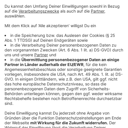
dem Abbiegen ausschaltet. Beim Motorrad muss
das überwiegend manuell gemacht werden und
das wird zu Beginn der Saison gerne vergessen.
Das bedeutet, dass an Kreuzungen oder
Einmündungen gefährliche Missverständnisse
entstehen können.“
Es ist also wichtig, dass bei dem höheren Aufkommen
an Motorradverkehr sowohl Vierräder als auch
Zweiräder aufeinander achten.
Anzeige
Rücksicht beim Thema Lärm
Anzeige
Neben der Sicherheit spielt auch der Lärm eine Rolle.