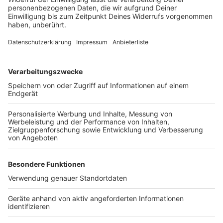
Auch hier richtet ADAC-Sprecher Thomas Müther sich
an die Biker:
„Wir appellieren in puncto Motorradlärm gerade
in Ortschaften, Dörfern und auf lärmsensiblen
Streckenabschnitten wirklich Rücksicht auf die
Anwohnerinnen und Anwohner zu nehmen.“
Anzeige
Nachdem alle Sicherheitsvorkehrungen
getroffen wurden: Euch eine schöne Saison,
fahrt vorsichtig.
Anzeige