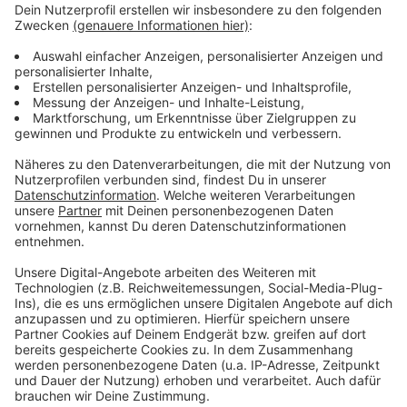
Anzeige
Was der Autoverkehr beachten sollte
Anzeige
Ein wichtiger Punkt wird oft unterschätzt: In rund zwei
Dritteln der Motorradunfälle tragen nicht die Biker die
Schuld. Der ADAC-Sprecher Thomas Müther erklärt
dazu:
„Autofahrer unterschätzen häufig das Tempo von
Motorrädern und sehen sie wegen ihrer
schmaleren Silhouette zu spät.“ Ein weiteres
Risiko liege in einem technischen Unterschied
zwischen Auto und Motorrad. „Vom Auto fahren
sind wir es gewöhnt, dass der Blinker sich nach