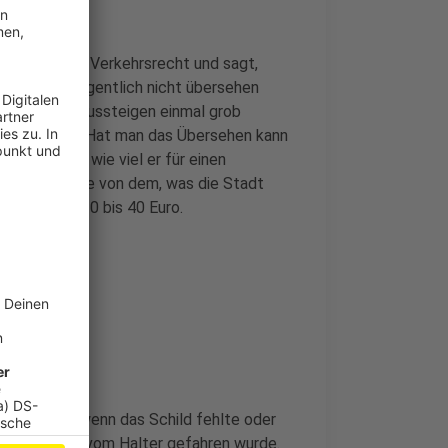
chanwalt für Verkehrsrecht und sagt,
 dass man eigentlich nicht übersehen
d nach dem Aussteigen einmal grob
 draufsteht. Hat man das Übersehen kann
t festlegen, wie viel er für einen
l das Doppelte von dem, was die Stadt
nach Dauer 20 bis 40 Euro.
en. Einmal, wenn das Schild fehlte oder
as Auto nicht vom Halter gefahren wurde.