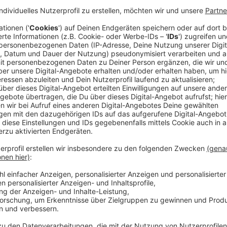
Supermarktparkplatz sind häufig Privatgelä
Anzeige
Ein Supermarktparkplatz ist in den meisten Fällen Pr
entscheiden, wer dort steht. Die Supermärkte wollen,
irgendwelche Pendler oder Anwohner dort parken. De
maximal eine oder zwei Stunden zum Einkaufen gepar
Kassenpersonal keine Zeit hat draußen noch zu schau
Märkte die Parkplätze von anderen Firmen kontrollie
die Regel ist dann: Parkscheibe ins Auto legen, anso
der Scheibe oder hinterher per Post.
Anzeige
Auf Schilder achten
Anzeige