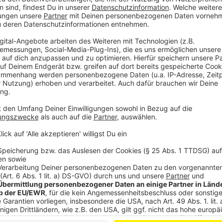
Wir haben mit Arndt Kempgens gesprochen. Er ist Fa
dass ein großes Schild auf Parkplätzen stehen muss,
kann. Heißt also: Beim Parken Augen offenhalten un
umschauen, ob irgendwo ein Schild steht und was da
es teuer werden. Prinzipiell darf jeder Betreiber selbs
Parkverstoß berechnet. Allgemein gilt aber, maxima
berechnet würde. Laut Bußgeldkatalog wären das je 
Anzeige
Nicht jedes Knöllchen muss bezahlt werden
Anzeige
In zwei Fällen muss das Knöllchen nicht bezahlt werd
nicht lesbar war. Die zweite Möglichkeit ist, wenn d