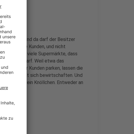
nde
ivatgelände und da darf der Besitzer
 dass nur die Kunden, und nicht
shalb sagen viele Supermärkte, dass
kt werden darf. Weil etwa das
en, ob da nur Kunden parken, lassen die
ren. Das nennt sich bewirtschaften. Und
nsten gibt es ein Knöllchen. Entweder an