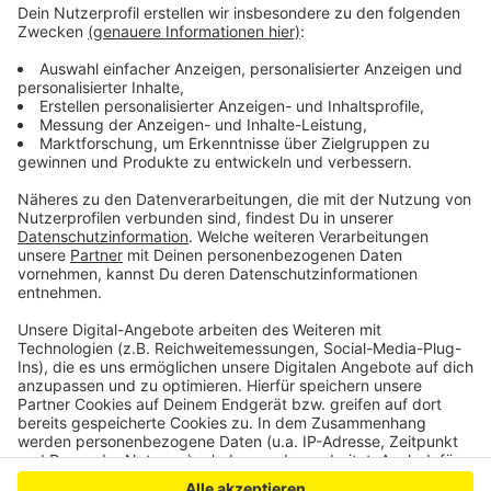
Zum Beispiel die Linien 16, 18, die 66 und 67. Läuft
alles nach Plan, könnten die Änderungen im Dezember
2026 umgesetzt werden, heißt es von der Stadt.
Außerdem steht in dem beschlossenen Konzept, dass
die Infrakstruktur deutlich ausgebaut werden soll.
Dazu gehört auch der Bau der Bonner Seilbahn.
Anzeige
Anzeige
Anzeige