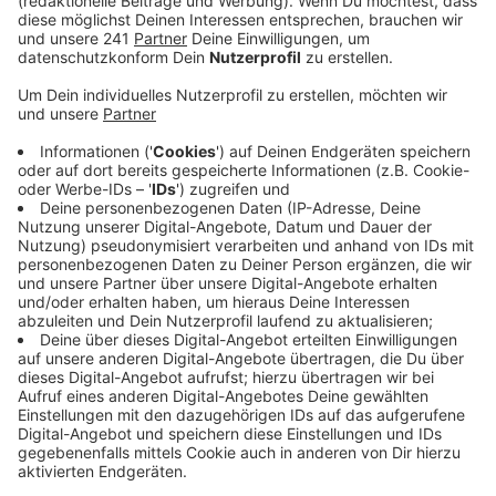
Veröffentlicht:
Samstag, 14.12.2024 12:20
Anzeige
Mehr Straßenbahnen in der Rushhour
geplant
Anzeige
Alle 5 Minuten sollen die Straßenbahnen im RBRS-
Land in Zukunft fahren. Zumindest in der Rushhour. Das
plant die Stadt Bonn, der Rat hat ein neues
Stadtbahnnetz beschlossen. Zwischen Bonn, dem
Rhein-Sieg-Kreis und Köln sollen die wichtigsten
Straßenbahnen im Berufsverkehr im 5-Minuten-Takt
fahren.