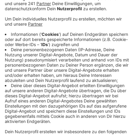
Anzeige
Die Gewerkschaften haben schon wieder zum Streik
aufgerufen. Auch morgen gibt es Einschränkungen.
Ausnahmen bilden heute wieder Linien, die von
Subunternehmern bedient werden. Die sind genauso
wenig zum Streik aufgerufen wie die RSVG, die Rhein-
Sieg-Verkehrsgesellschaft. Weil die sich aber einzelne
Linien mit den Stadtwerken teilt, wird es auch hier zu
vereinzelten Fahrtausfällen kommen. Außerdem
betroffen sind diesmal auch wieder die
Stadtbahnlinien 16 und 18, die von den Stadtwerken
zusammen mit der KVB betrieben werden sowie die
Nachtbuslinien. Morgen, also Freitag, sieht es ähnlich
aus: Busse der Stadtwerke bleiben stehen - dafür
fahren aber die Stadt- und Straßenbahnen ganz
regulär
.
Grund für die zahlreichen Streiks diese Woche