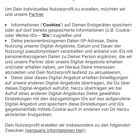
Die Polizei stoppte die beiden Jugendlichen mit
Radlader auf einem Feldweg. Gegen die beiden 17-
Jährigen wird jetzt ermittelt.
Veröffentlicht:
Montag, 09.12.2019 16:15
Anzeige
In der Sonntagnacht haben zwei Jugendliche das
Ortsschild von Hangelar geklaut. Ein Zeuge des
Geschehens brachte die alarmierte Polizei dann zu
einem der beiden Täter, er musste mit auf die Wache.
Nach seinem Komplizen wird noch gefahndet.
CM
Anzeige