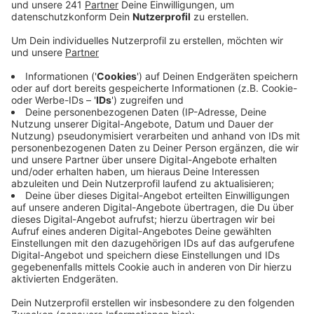
Veröffentlicht:
Freitag, 12.07.2024 16:28
Anzeige
Parallel kommt in der Uniklinik gerade ein Krisenstab
zusammen und berät über das weitere Vorgehen. Die
Uniklinik habe sich vorerst abgemeldet. Das heißt:
neue Notfälle kommen aktuell nicht in das UKB, so die
Bonner Feuerwehr. Wegen des Stromausfalls war
außerdem ein Notstrom-Aggregat in der Tiefgarage
am Bonner Post-Tower angesprungen, woraufhin
Rauch ausgebrochen war. Der Bereich wurde
zwischenzeitlich gesperrt. Der Stromausfall betrifft
hauptsächlich Bonn-Kessenich und -Dottendorf.
Betroffen sind auch die Bahnen der Stadtwerke Bonn.
Die Linie 61 pendelt derzeit zwischen Auerberg und
Hauptbahnhof, die Bahnlinie 62 zwischen Oberkassel