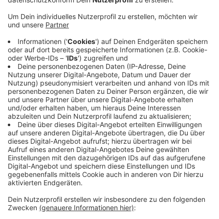
Prozent gefüllt sein, heißt es darin, um einen
Puffer für einen kalten Winter zu haben.
Veröffentlicht:
Montag, 08.08.2022 06:13
Anzeige
Dafür müsse Deutschland den Verbrauch bis zum Ende
der kommenden Heizperiode um ein Viertel verringern.
Die Politik müsse nun Maßnahmen einführen, bei denen
Menschen belohnt werden, die Gas einsparen. Die
Bonner Wissenschaftler schlagen zum Beispiel eine
Gassteuer vor, bei der sparsame Verbraucher Geld
zurückbekommen.
Anzeige