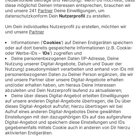
Anzeige
Seit Sonntagmorgen wird eine 31-Jährige aus
Troisdorf-Oberlar vermisst. Sie hatte die elterliche
Wohnung gegen 10:00 Uhr verlassen, um eine Freundin
zu besuchen. Seit dem ist die 31-Jährige nicht mehr
erreichbar und auch nicht zu den Eltern
zurückgekehrt.Trotz umfangreicher Suchmaßnahmen
konnte die Troisdorferin bislang nicht gefunden
werden. Da eine Eigengefährdung nicht
ausgeschlossen werden kann, wurde nun ein Foto der
Vermissten zur Öffentlichkeitsfahndung freigegeben.
Sie ist etwa 165 cm groß und hat eine kräftige Statur.
Sie hat dunkle Haare. Bekleidet war sie mit einem
schwarzen Mantel mit Fellkragen. Ihr PKW wurde am
Folgetag verlassen an der Sieg in der Nähe der Melan