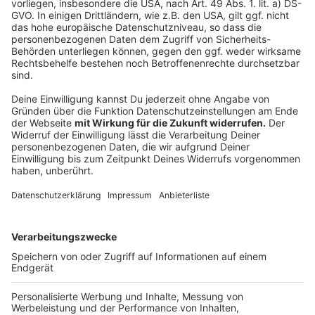
1
Lanxess-Arena Köln
Willy-Brandt-Platz, Köln
2
König-Pilsener-Arena, Oberhausen
Arenastr. 1, 46047 Oberhausen
3
Anzeige
Me&all Hotel Düsseldorf
Immermannstraße 23, 40210 Düsseldorf
4
Three Sixty Sportsbar Bielefeld
Boulevard 5, 33613 Bielefeld
Anzeige
5