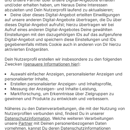
allein in NRW geschmissen werden. Und damit meinen
wir nicht die privaten Parties, sondern richtiges
American-Football-Rudelgucken. Allein in Köln
(Lanxess Arena) und Oberhausen (KöPi-Arena) werden
sich Tausende Menschen zusammenfinden um das
Spiel zwischen den Kansas City Chiefs und den San
Francisco 49ers in der Nacht von Sonntag auf Montag
(2/3. Februar) zu schauen.
Anzeige
Wir haben uns in NRW umgeschaut und für euch einige
Super-Bowl-Parties in eurer Nähe aufgelistet. Wir
haben zudem darauf geachtet, dass bei den Public-
Viewing-Orten auch typisch amerikanisches Essen mit
den passenden Getränken serviert wird. Unten stehend
findet ihr die Übersichtskarte: