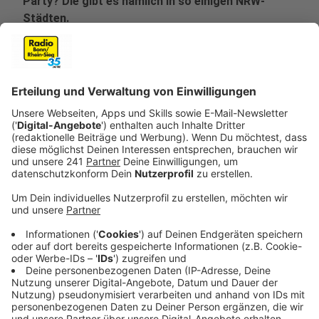
Party? Die gibt es nämlich in so einigen NRW-
Städten.
Veröffentlicht:
Mittwoch, 29.01.2020 08:24
Anzeige
Rudelgucken kennt man in Deutschland vor allem,
wenn Fußball-Welt- und -Europameisterschaften
anstehen. Egal an welchem Wochentag Deutschland
spielt, viele Leute treffen sich an bestimmten Orten
um ein Spiel der DFB-Nationalmannschaft live zu
schauen. So langsam scheinen wir auch beim American
Football auf den Geschmack gekommen zu sein.
Anzeige
Denn das beweisen die vielen Super-Bowl-Parties, die