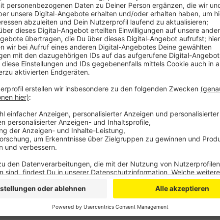
Anzeige
Am Betriebshof in Friesdorf sollen die neuen Gerät
Arbeitsinfrastruktur sei notwendig um die Busse zu w
vergangenen Jahres hat die SWB 7 Elektrobusse best
werden sollen. Darüber hinaus wird die aktuelle Bus
und nach und nach modernisiert.
ES
Anzeige