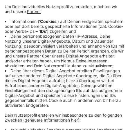
unterwegs.
Veröffentlicht:
Donnerstag, 12.12.2019 05:55
Anzeige
So sollen die Probleme der Kunden besser verstanden
werden. Die Gesprächspartner stehen am Bertha-von-
Suttner-Platz und am Hauptbahnhof sowie am
Konrad-Adenauer-Platz sowie in Beuel am Bahnhof.
DG
Anzeige