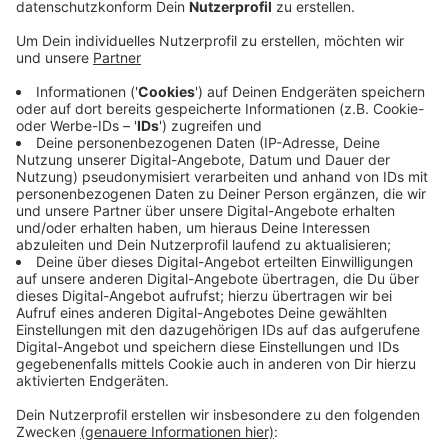
Bei der Grundversorgung und einigen anderen
Produkten müssten die Preise angepasst werden so
die Stadtwerke. Grund dafür seien die gestiegenen
Kosten für die Netznutzung und für die EEG Umlage.
Der Verbrauchspreis erhöht sich um 0,94 Cent pro kWh
und der Grundpreis um 49 cent im Monat. Für einen
Vier-Personen Haushalt mit einem Verbrauch von
3.000 kWh im Jahr bedeute das 2,84 Euro Mehrkosten
im Monat.
Die Verbraucherzentralen und die Bundesnetzagentur
raten Verbrauchern die Tarife von Stromanbietern zu
vergleichen und gegebenenfalls zu wechseln.
CvK
Anzeige