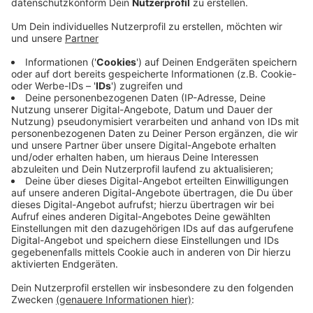
Anzeige
Zur Zeit betreibt die SWB zusammen mit der
Wasserversorgungsgesellschaft Sankt Augustin die
Energieversorgungsgesellschaft Sankt Augustin. Aus
dieser sollen die Stadtwerke St. Augustin werden, die
dann die Grundversorgung übernehmen sollen. Dafür
will die SWB ihre Anteile für 5,5 Millionen Euro an den
Kölner Konzern Rhein Energie verkaufen. Bei der
Diskussion im Bonner Finanzausschuss regte sich
Widerstand - einige Abgeordneten sahen in dem Deal
keinen Vorteil für Bonn. Der Oberbürgermeister hatte
vorgeschlagen, den Plänen zuzustimmen.
TH
Anzeige