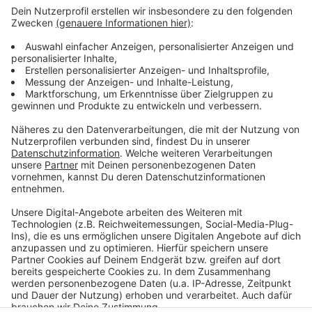
öffentliche Kampagne, um Menschen darauf
hinzuweisen, dass Akkus nicht in den normalen Müll
gehören. NRW-Umweltminister Krischer hatte sich ein
Bild vor Ort gemacht, er hatte daraufhin von der
Bundesregierung ein allgemeines Verbot von Einweg-
E-Zigaretten gefordert. Das Feuer hatte einen
Großeinsatz von Feuerwehr und THW zur Folge, der
tagelang andauerte.
Anzeige
Anzeige
Anzeige