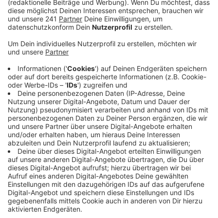
Sachverständiger, der von der Versicherung des
Unternehmens beauftragt worden war, berichtete
Unternehmens-Chef Christian Hündgen im
Gespräch mit Radio Bonn/Rhein-Sieg.
Veröffentlicht:
Dienstag, 10.06.2025 17:52
Anzeige
Der Schaden wird über zwei Millionen Euro
liegen
Anzeige
Er geht zudem von einem Schaden in Höhe von
mindestens zwei Millionen Euro aus, dabei sei aber
noch nicht alles beziffert. Er fordert nun eine