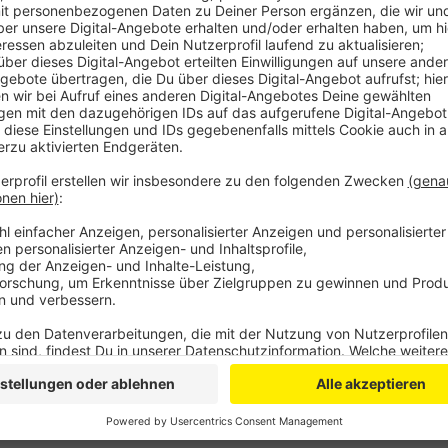
Anzeige
Es dürfe keine kommunalen Alleingänge beispielswei
Schließlich seien alle Gemeinden unterhalb des Sta
Wiederinbetriebnahme der Steinbachtalsperre gehe.
geprüft und an den Klimawandel angepasst werden. D
teilten die Grünen mit. Bei der Flutkatastrophe im J
zu brechen.
CM
Anzeige