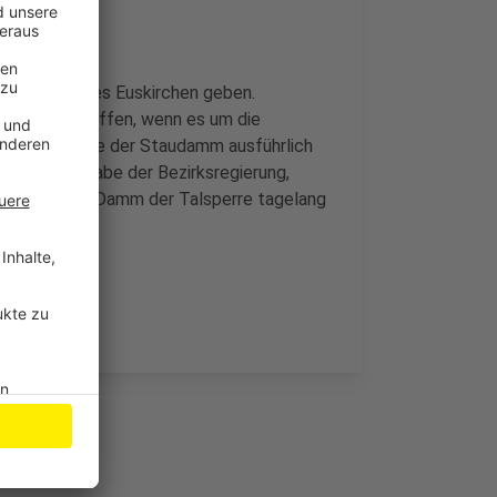
se des Kreises Euskirchen geben.
udamms betroffen, wenn es um die
 Vorher müsse der Staudamm ausführlich
as sei Aufgabe der Bezirksregierung,
uli drohte der Damm der Talsperre tagelang