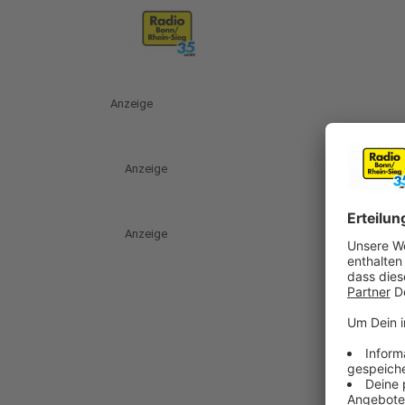
Anzeige
Anzeige
Anzeige