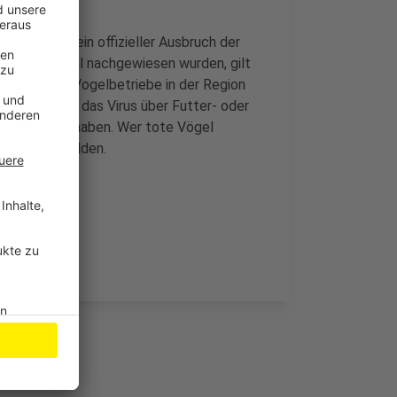
damit liegt ein offizieller Ausbruch der
lle in Swisttal nachgewiesen wurden, gilt
em sollen die Vogelbetriebe in der Region
erbreitet sich das Virus über Futter- oder
gel Zugang haben. Wer tote Vögel
erinäramt melden.