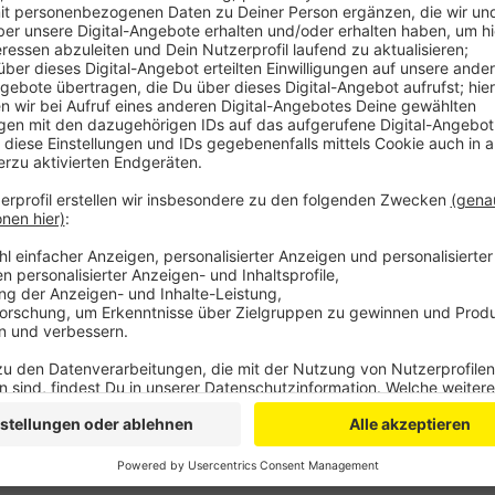
Bei allen acht Tieren wurde das Virus nachgewiesen - 
Vogelpest bei Wildvögeln vor. Weil bisher aber nur Fä
vorerst keine Stallpflicht für Geflügelhalter. Trotzd
vorsichtig sein, heißt es vom Rhein-Sieg-Kreis. Oft v
Wasserstellen in den Außengehegen, wo auch Wildvö
entdeckt, soll sich beim Ordnungsamt oder Kreisvet
Anzeige