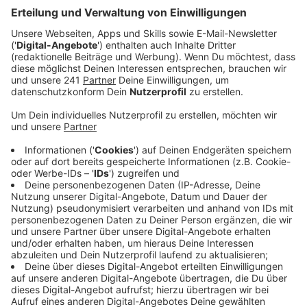
Anzeige
Zutaten für ca. 4 Portionen:
Anzeige
Olivenöl
Zwiebeln
Möhren (Geschmackspunkt für die günstige Variante)
Knoblauch
Dosentomaten (Bio hat geschmacklich die Nase
deutlich vorne)
Oregano