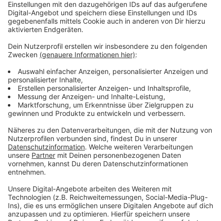
Hackfleisch (Pluspunkt für Bio)
Salz, Pfeffer
Spaghetti (die Billig-Spaghetti schmecken besser)
Anzeige
Fazit
Anzeige
Preisunterschied
: 4,90 Euro für die Billig-Variante
gegen 10,30 Euro für Bio-Qualität
Geschmack
: Dosentomaten und Hackfleisch
überzeugen in der Bio-Bolognese-Soße. Nach 1
Stunde Kochzeit ist von den Billig-Tomaten im Grunde