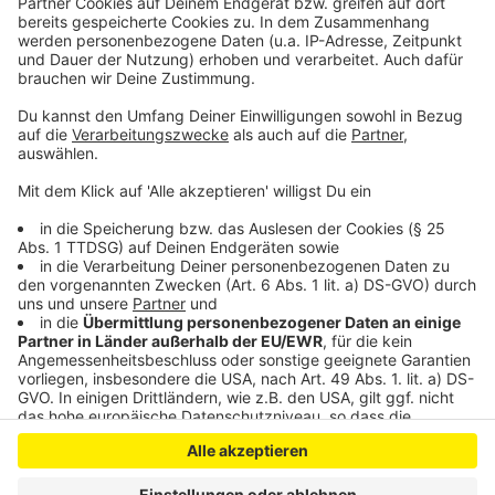
nichts mehr übrig, geschmacklich, als auch optisch.
Das günstige Hackfleisch verliert allerdings erstaunlich
wenig Wasser, schmeckt dafür aber auch nach "nichts".
Dafür überzeugen die günstigen Spaghetti für 45 Cent
gegenüber der Bio-Nudeln für 2,29 Euro.
Anzeige
Anzeige
Anzeige
Anzeige