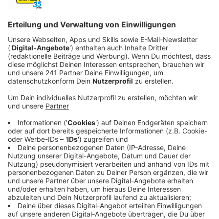
Veröffentlicht:
Mittwoch, 12.02.2020 06:25
Anzeige
Zutaten für 4 Personen:
Anzeige
Reis
Currypulver (Großer geschmacklicher Pluspunkt für die
Biovariante)
Zwiebeln
Knoblauch
Ingwer (Bio-Ingwer war günstiger als der normale