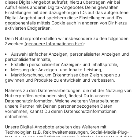
Ingwer)
Paprika (Billig-Variante ist geschmacksintensiver)
Zucchini
Broccoli
Gemüse-Fond
Kokosmilch
Anzeige
Fazit
Anzeige
Preisunterschied
: 7,72 Euro für die Billig-Variante,