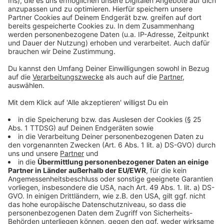
17,41 Euro kostet Bio
Geschmacksvergleich
: Das Bio-Curry liegt deutlich
vorne. Das hat zwei Gründe: Der Gemüsefond und das
Curry-Pulver. Der Fond kostet 2 Euro mehr, beim
Pulver ist der Unterschied mit 50 Cent nicht
gravierend, aber diese 50 Cent lohnen sich allemal!
Das Gemüse unterscheidet sich geschmacklich nicht
großartig.
Anzeige