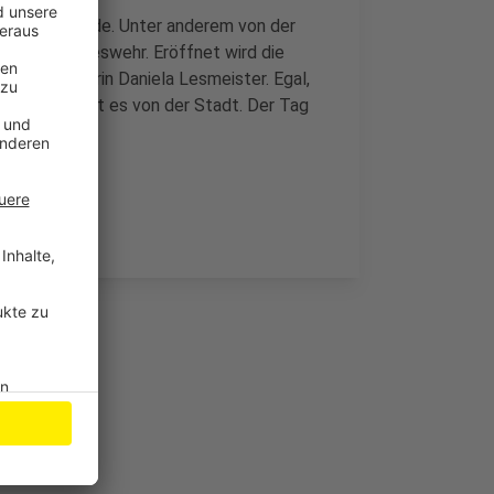
 Aktionsstände. Unter anderem von der
uch der Bundeswehr. Eröffnet wird die
atssekretärin Daniela Lesmeister. Egal,
ingeladen, heißt es von der Stadt. Der Tag
.