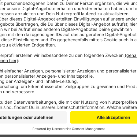
Auf dem Karl-Gatzweiler-Platz gibt es deshalb viele
Freiwilligen Feuerwehr, dem THW, der Polizei oder a
Veranstaltung um 11 Uhr, unter anderem von NRW-Sta
ob klein oder groß, jung oder alt, alle sind herzlich e
der Einsatzkräfte endet heute Nachmittag um 16 Uhr
Anzeige