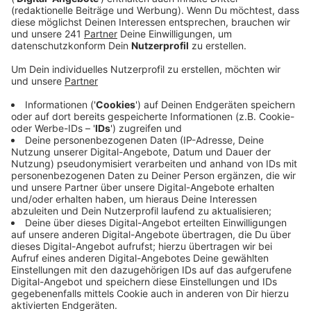
Brust und forderte Geld.
Veröffentlicht:
Montag, 23.03.2026 13:57
Anzeige
Polizei sucht Zeugen für
Tankstellenüberfall in Hennef
Anzeige
Der andere Räuber griff in die Kasse, schnappte sich
eine vierstellige Bargeldsumme. Dann rannten die
Männer weg. Die Polizei fahndete sofort nach den
Männern, konnte sie aber nicht aufspüren, deshalb
fragen die Beamten nun die Bevölkerung, ob jemand
Hinweise zu dem Raub geben kann.