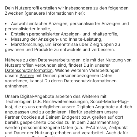
Der Tankstellenmitarbeiter konnte die Personen wie
folgt beschreiben: Beide waren zwischen 1,80 und
1,85 m groß, etwa 18 bis 20 Jahre alt, hatten jeweils
eine schlanke Statur und waren mit schwarzen Jacken,
schwarzen Hosen, schwarzen Schuhen und schwarzen
Sturmhaube bekleidet. Der Mann, der das Geld
einsteckte trug vor dem Gesicht zusätzlich eine
sogenannte Dali-Maske, die aus einer erfolgreichen
Fernsehserie bekannt ist.
Anzeige
Anzeige