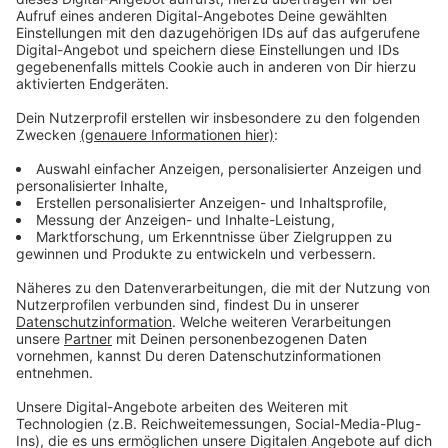
schaffen. Gerade ist sie MTV Push Artist des Monats
Juli. Tate McRae lebt seit sie sechs ist im
kanadischen Calgary, die ersten Lebensjahre hatte sie
im Oman verbracht. Sie machte sich als kompetitive
Tänzerin einen Namen und belegte in der 13. Staffel
der FOX-Serie "So You Think You Can Dance" den
zweiten Platz. Bei den renommierten Dance Awards
wurde sie dreimal als "The Best Dancer"
ausgezeichnet und trat bereits in der TV-Show "Ellen"
und den Teen Choice Awards auf.
Anzeige
Wir benötigen Ihre
Zustimmung, um den YouTube
Video-Service zu laden!