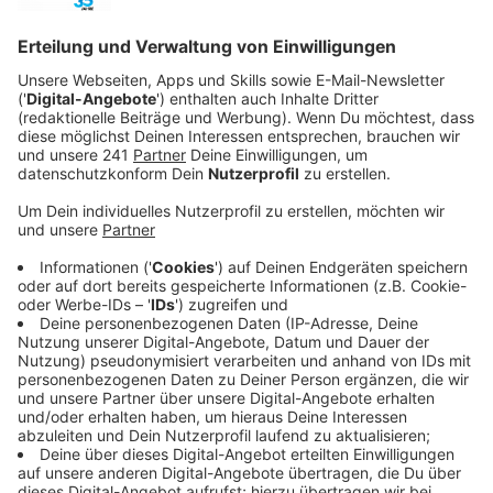
"You Broke Me First" ist für mich ein ganz besonderer
Song“, erklärt sie. "Er handelt von jemandem in einer
Beziehung, der sich einen Dreck um den anderen
schert, aber nach sechs Monaten beschließt, wieder
angekrochen zu kommen. Es geht um das Gefühl, zu
wissen, wie viel ein Mensch dir bedeutet, aber
dennoch diesmal nicht wieder schwach zu werden. Ich
hoffe, dass jeder einen Bezug zu diesem Song hat, so
wie ich."
Anzeige
Im Februar wurde Tate zu einem der "YouTube Music’s
Artist on the Rise" gekürt. Das Newcomer-Künstler-
Programm der Video-Plattform fokussiert sich auf
Talente, die im Begriff sind, den Durchbruch zu