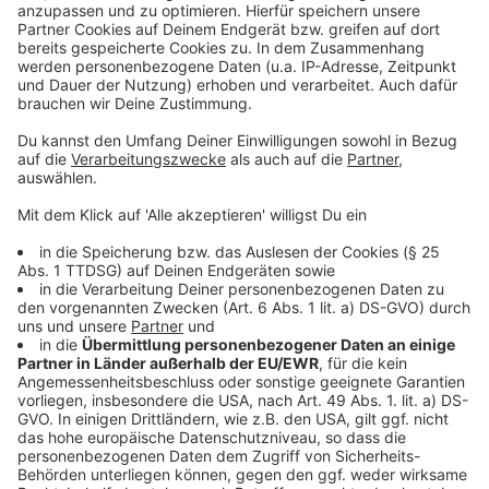
Wir verwenden einen Service eines
Drittanbieters, um Videoinhalte
einzubetten. Dieser Service kann
Daten zu Ihren Aktivitäten
sammeln. Bitte lesen Sie die
Details durch und stimmen Sie der
Nutzung des Service zu, um dieses
Video anzusehen.
Mehr Informationen
Tate McRae - You Broke Me First (Official Video)
Akzeptieren
Anzeige
powered by
Usercentrics Consent
Management Platform
Anzeige