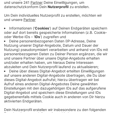
gut in die Partie, besannen sich aber auf ihre
Stärken und drehten auf, sie übernahmen noch vor
der Halbzeit die Führung.
Veröffentlicht:
Montag, 13.04.2026 07:14
Anzeige
Noch vier Spiele bis zu den Playoffs
Anzeige
Das war auch eine kleine Revanche, denn das Hinspiel
in Braunschweig im November hatten die Baskets
verloren. In einer Woche fahren die Baskets dann nach
Berlin, dann nach Frankfurt. Das letzte Heimspiel im
Telekom Dome vor den Playoffs ist dann am 8. Mai
gegen die Gladiators aus Trier. Aktuell sind die Baskets